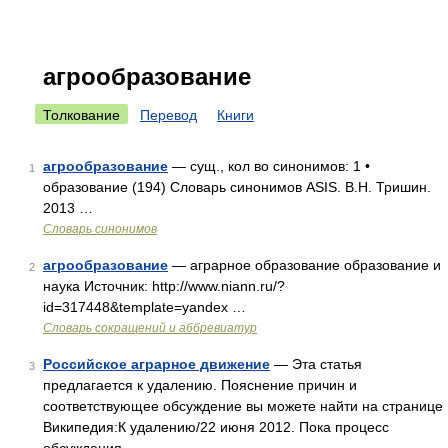
агрообразование
Толкование
Перевод
Книги
агрообразование
— сущ., кол во синонимов: 1 •
1
образование (194) Словарь синонимов ASIS. В.Н. Тришин.
2013 …
Словарь синонимов
агрообразование
— аграрное образование образование и
2
наука Источник: http://www.niann.ru/?
id=317448&template=yandex …
Словарь сокращений и аббревиатур
Российское аграрное движение
— Эта статья
3
предлагается к удалению. Пояснение причин и
соответствующее обсуждение вы можете найти на странице
Википедия:К удалению/22 июня 2012. Пока процесс